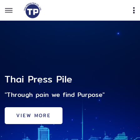
Thai Press Pile
nd Purpose"
"Through pain we find Purpose"
"Through pain we fi
VIEW MORE