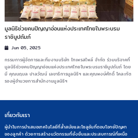
มูลนิธิช่วยคนปัญญาอ่อนแห่งประเทศไทยในพระบรม
ราชินูปถัมภ์
Jun 05, 2025
กรรมการผู้จัดการและทีมงานบริษัท ไทเพรสไพล์ จำกัด ร่วมบริจาคที่
มูลนิธิช่วยคนปัญญาอ่อนแห่งประเทศไทยในพระบรมราชินูปถัมภ์ โดย
มี คุณนฤมล ปาลวัฒน์ เลขาธิการมูลนิธิฯ และคุณพงษ์ศักดิ์ โคละทัต
รองผู้อำนวยการสำนักงานมูลนิธิฯ
เกี่ยวกับเรา
ผู้นำในการนำเสนอเทคโนโลยีที่ล้ำสมัยและโซลูชันที่ตอบโจทย์ปัญหา
ของลูกค้า ด้วยการสร้างนวัตกรรมที่ยั่งยืนและประสบการณ์ที่เหนือ