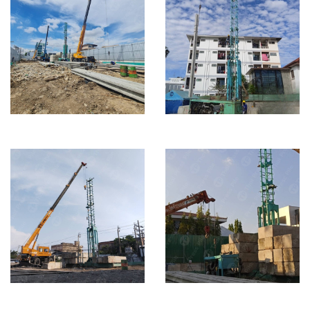
โรงพยาบาลเอส
HOF (ซอยอุดมสุข
ลาดพร้าว 84
18)
Building
Town Home
I26 = 121 ต้น / I35 =
I22 = 9 ต้น / I26 =
805 ต้น
139
โกดัง Charoen
หมู่บ้านปัญญา ซอย
Decor ซอยลาซาล
พัฒนาการ 30
24
Single house
Building