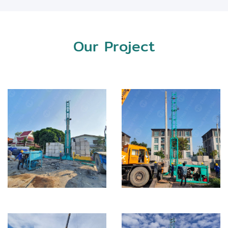
Our Project
Pembury Town
วัดพระศรีมหาธาตุ
Home แจ้งวัฒนะ
วรวิหาร (บางเขน)
10
Building
Town Home
I22 = 2 ต้น / I40 =
I26 = 192 ต้น / I30 =
111 ต้น
18 ต้น