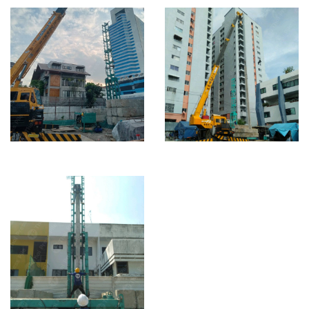
I26 = 149 ต้น
I22 = 41 ต้น / I26 =
75 ต้น
อาคารสำนักงาน
บ้านบ้าน ซอย
แฮปปี้แลนด์
วิภาวดี 20
Building
Single house
I26 = 9 ต้น / I35 =
I26 = 116 ต้น
147 ต้น
Ogard ประชาชื่น