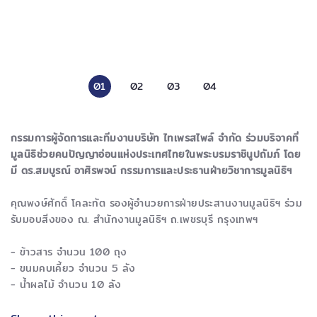
01
02
03
04
กรรมการผู้จัดการและทีมงานบริษัท ไทเพรสไพล์ จำกัด ร่วมบริจาคที่
มูลนิธิช่วยคนปัญญาอ่อนแห่งประเทศไทยในพระบรมราชินูปถัมภ์ โดย
มี ดร.สมบูรณ์ อาศิรพจน์ กรรมการและประธานฝ่ายวิชาการมูลนิธิฯ
คุณพงษ์ศักดิ์ โคละทัต รองผู้อำนวยการฝ่ายประสานงานมูลนิธิฯ ร่วม
รับมอบสิ่งของ ณ. สำนักงานมูลนิธิฯ ถ.เพชรบุรี กรุงเทพฯ
- ข้าวสาร จำนวน 100 ถุง
- ขนมคบเคี้ยว จำนวน 5 ลัง
- น้ำผลไม้ จำนวน 10 ลัง