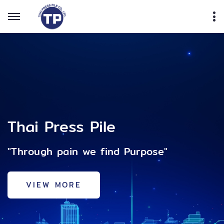
Thai Press Pile
nd Purpose"
"Through pain we find Purpose"
"Through pain we fi
VIEW MORE