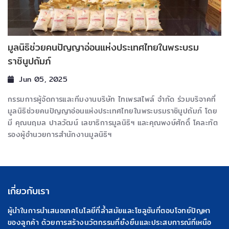
มูลนิธิช่วยคนปัญญาอ่อนแห่งประเทศไทยในพระบรม
ราชินูปถัมภ์
Jun 05, 2025
กรรมการผู้จัดการและทีมงานบริษัท ไทเพรสไพล์ จำกัด ร่วมบริจาคที่
มูลนิธิช่วยคนปัญญาอ่อนแห่งประเทศไทยในพระบรมราชินูปถัมภ์ โดย
มี คุณนฤมล ปาลวัฒน์ เลขาธิการมูลนิธิฯ และคุณพงษ์ศักดิ์ โคละทัต
รองผู้อำนวยการสำนักงานมูลนิธิฯ
เกี่ยวกับเรา
ผู้นำในการนำเสนอเทคโนโลยีที่ล้ำสมัยและโซลูชันที่ตอบโจทย์ปัญหา
ของลูกค้า ด้วยการสร้างนวัตกรรมที่ยั่งยืนและประสบการณ์ที่เหนือ