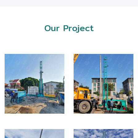
Our Project
Pembury Town
วัดพระศรีมหาธาตุ
Home แจ้งวัฒนะ
วรวิหาร (บางเขน)
10
Building
Town Home
I22 = 2 ต้น / I40 =
I26 = 192 ต้น / I30 =
111 ต้น
18 ต้น