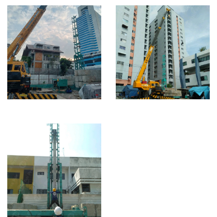
I26 = 149 ต้น
I22 = 41 ต้น / I26 =
75 ต้น
อาคารสำนักงาน
บ้านบ้าน ซอย
แฮปปี้แลนด์
วิภาวดี 20
Building
Single house
I26 = 9 ต้น / I35 =
I26 = 116 ต้น
147 ต้น
Ogard ประชาชื่น