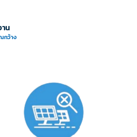
้งาน
วณกว้าง